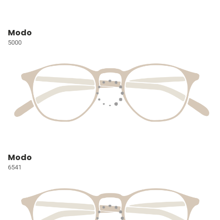
Modo
5000
Modo
6541