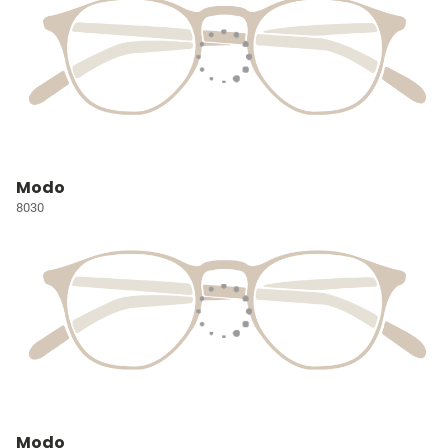
Modo
8030
Modo