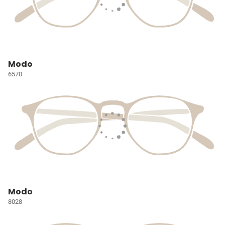
Modo
6570
Modo
8028