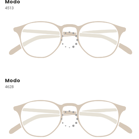
Modo
4513
Modo
4628