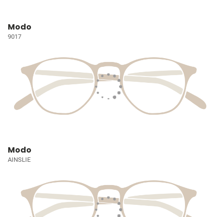
Modo
9017
Modo
AINSLIE