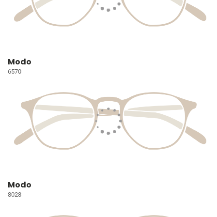
Modo
6570
Modo
8028