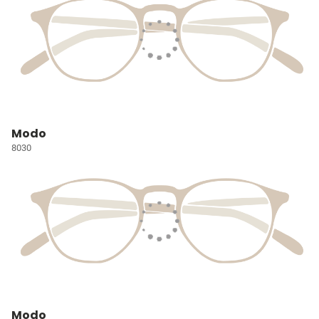
Modo
8030
Modo