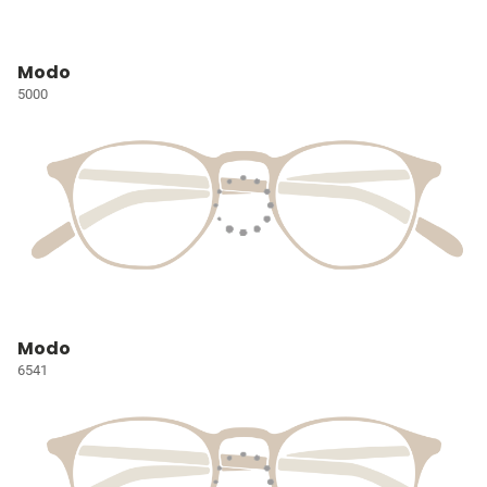
Modo
5000
Modo
6541