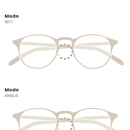
Modo
9017
Modo
AINSLIE