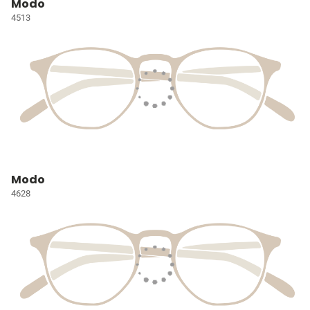
Modo
4513
Modo
4628