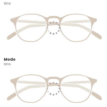
9014
Modo
9016