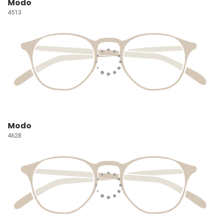
Modo
4513
Modo
4628