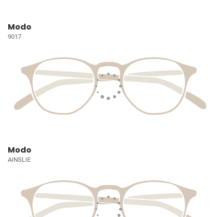
Modo
9017
Modo
AINSLIE