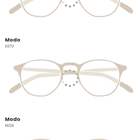
Modo
6570
Modo
8028