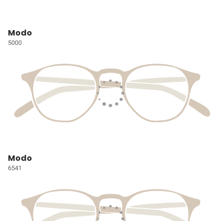
Modo
5000
Modo
6541