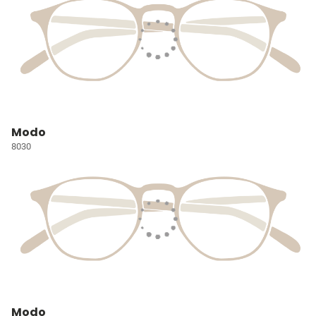
Modo
8030
Modo