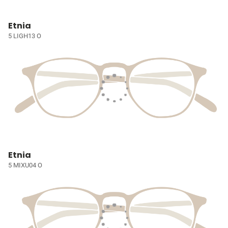
Etnia
5 LIGH13 O
Etnia
5 MIXU04 O