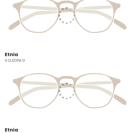
Etnia
5 CLEOPA O
Etnia