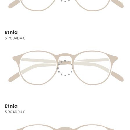
Etnia
5 POSADA O
Etnia
5 ROADRU O