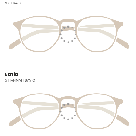
5 GERA O
Etnia
5 HANNAH BAY O