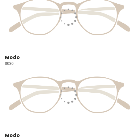
Modo
8030
Modo