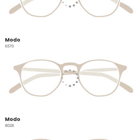
Modo
6570
Modo
8028