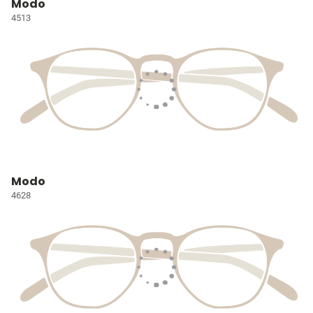
Modo
4513
Modo
4628