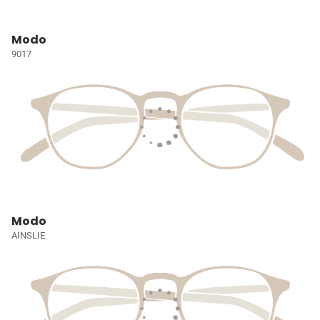
Modo
9017
Modo
AINSLIE