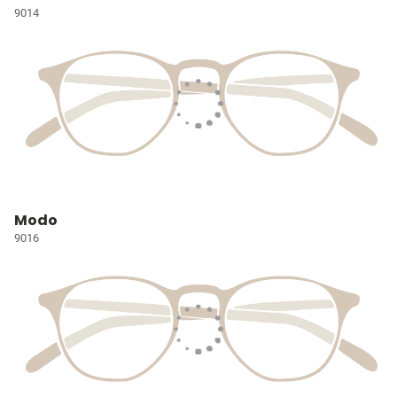
9014
Modo
9016