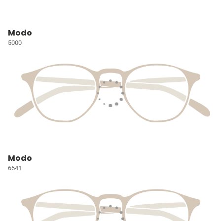
Modo
5000
Modo
6541