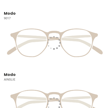
Modo
9017
Modo
AINSLIE