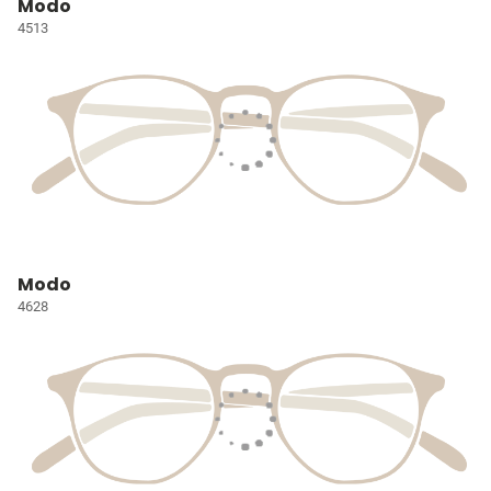
Modo
4513
Modo
4628