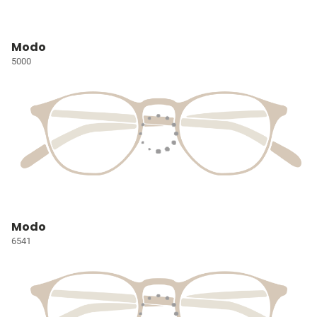
Modo
5000
Modo
6541