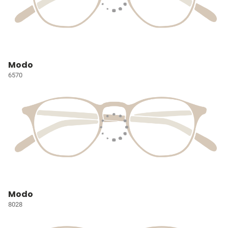
Modo
6570
Modo
8028